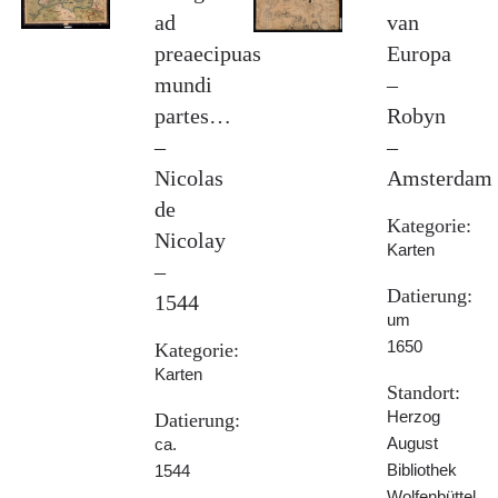
ad
van
preaecipuas
Europa
mundi
–
partes…
Robyn
–
–
Nicolas
Amsterdam
de
Kategorie:
Nicolay
Karten
–
Datierung:
1544
um
1650
Kategorie:
Karten
Standort:
Herzog
Datierung:
August
ca.
Bibliothek
1544
Wolfenbüttel