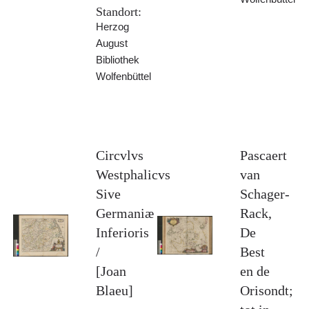
Standort:
Herzog
August
Bibliothek
Wolfenbüttel
Circvlvs
Pascaert
Westphalicvs
van
Sive
Schager-
Germaniæ
Rack,
Inferioris
De
/
Best
[Joan
en de
Blaeu]
Orisondt;