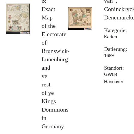
&
van 't
Exact
Coninckryc
Map
Denemarck
of the
Kategorie:
Electorate
Karten
of
Datierung:
Brunswick-
1689
Lunenburg
and
Standort:
GWLB
ye
Hannover
rest
of ye
Kings
Dominions
in
Germany