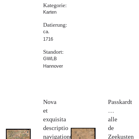
Kategorie:
Karten
Datierung:
ca.
1716
Standort:
GWLB
Hannover
Nova
Passkardt
et
…
exquisita
alle
descriptio
de
navigationum
Zeekusten