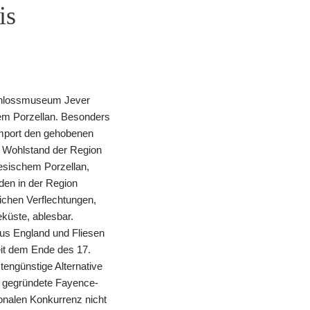
is
chlossmuseum Jever
tem Porzellan. Besonders
Import den gehobenen
n Wohlstand der Region
nesischem Porzellan,
den in der Region
lichen Verflechtungen,
küste, ablesbar.
s England und Fliesen
it dem Ende des 17.
tengünstige Alternative
er gegründete Fayence-
ionalen Konkurrenz nicht