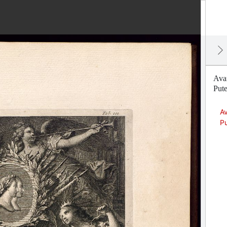
Avan
Pute
Av
Pu