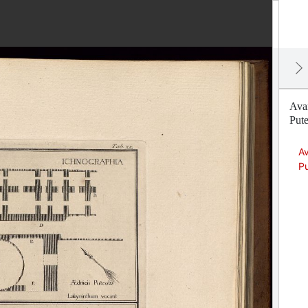
Avan
Pute
Av
Pu