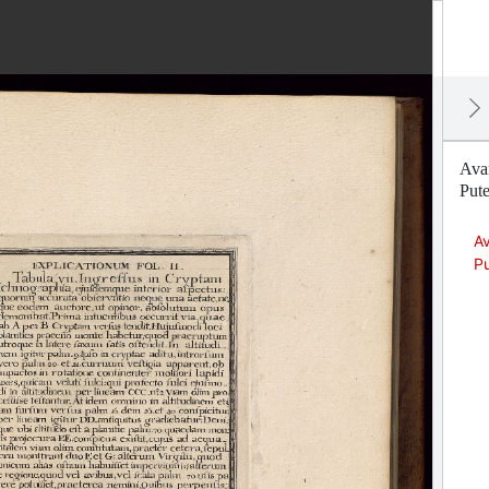
Avan
Pute
Av
Pu