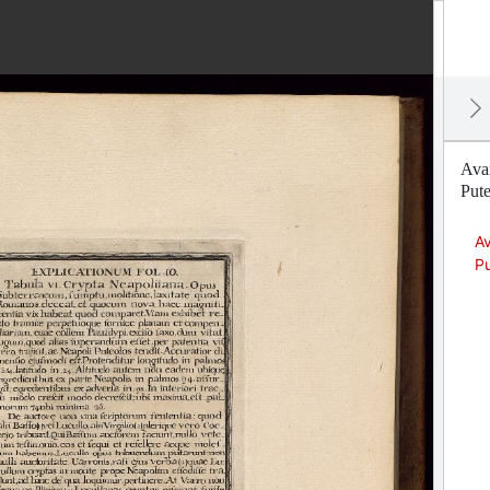
Avan
Pute
Av
Pu