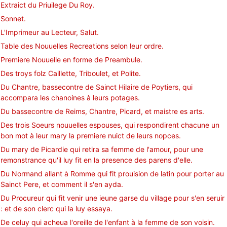
Extraict du Priuilege Du Roy.
Sonnet.
L'Imprimeur au Lecteur, Salut.
Table des Nouuelles Recreations selon leur ordre.
Premiere Nouuelle en forme de Preambule.
Des troys folz Caillette, Triboulet, et Polite.
Du Chantre, bassecontre de Sainct Hilaire de Poytiers, qui
accompara les chanoines à leurs potages.
Du bassecontre de Reims, Chantre, Picard, et maistre es arts.
Des trois Soeurs nouuelles espouses, qui respondirent chacune un
bon mot à leur mary la premiere nuict de leurs nopces.
Du mary de Picardie qui retira sa femme de l'amour, pour une
remonstrance qu'il luy fit en la presence des parens d'elle.
Du Normand allant à Romme qui fit prouision de latin pour porter au
Sainct Pere, et comment il s'en ayda.
Du Procureur qui fit venir une ieune garse du village pour s'en seruir
: et de son clerc qui la luy essaya.
De celuy qui acheua l'oreille de l'enfant à la femme de son voisin.