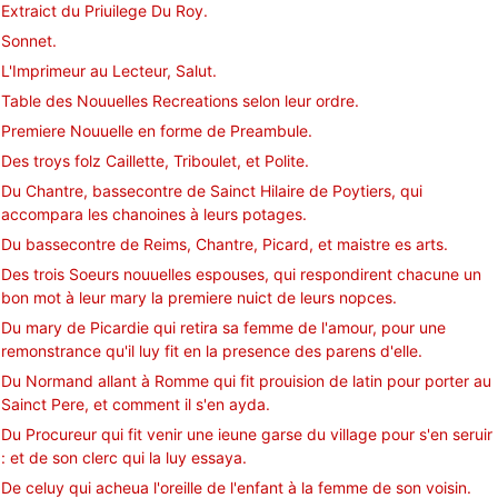
Extraict du Priuilege Du Roy.
Sonnet.
L'Imprimeur au Lecteur, Salut.
Table des Nouuelles Recreations selon leur ordre.
Premiere Nouuelle en forme de Preambule.
Des troys folz Caillette, Triboulet, et Polite.
Du Chantre, bassecontre de Sainct Hilaire de Poytiers, qui
accompara les chanoines à leurs potages.
Du bassecontre de Reims, Chantre, Picard, et maistre es arts.
Des trois Soeurs nouuelles espouses, qui respondirent chacune un
bon mot à leur mary la premiere nuict de leurs nopces.
Du mary de Picardie qui retira sa femme de l'amour, pour une
remonstrance qu'il luy fit en la presence des parens d'elle.
Du Normand allant à Romme qui fit prouision de latin pour porter au
Sainct Pere, et comment il s'en ayda.
Du Procureur qui fit venir une ieune garse du village pour s'en seruir
: et de son clerc qui la luy essaya.
De celuy qui acheua l'oreille de l'enfant à la femme de son voisin.