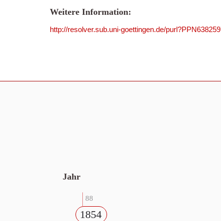
Weitere Information:
http://resolver.sub.uni-goettingen.de/purl?PPN63825
Jahr
88
1854