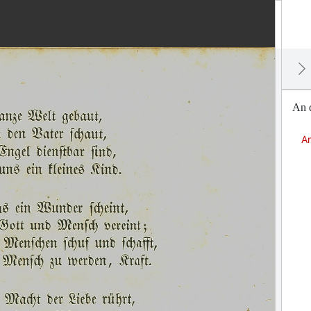
An d
An