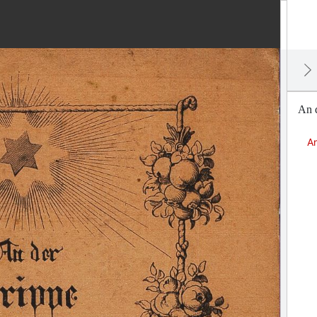
An d
An