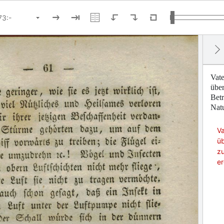
Vate
über
Betr
Nat
Va
üb
zu
er