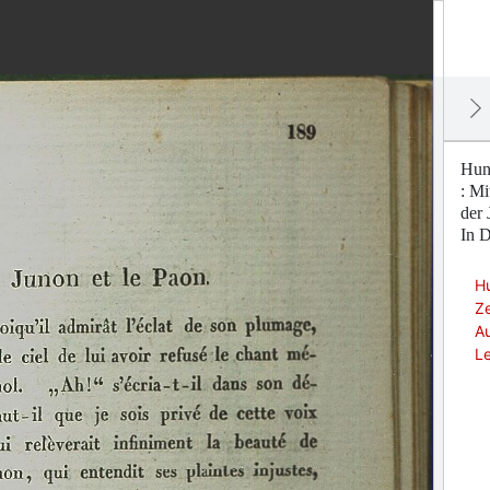
Hund
: Mi
der 
In D
Hu
Ze
Au
Le