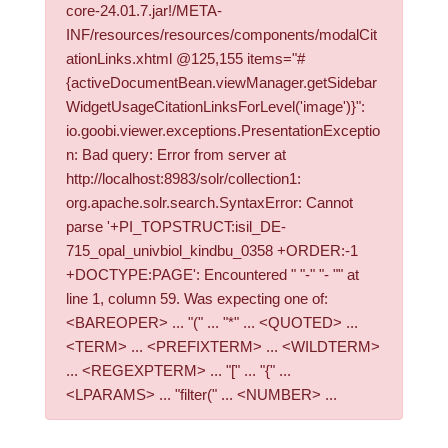
core-24.01.7.jar!/META-
INF/resources/resources/components/modalCit
ationLinks.xhtml @125,155 items="#
{activeDocumentBean.viewManager.getSidebar
WidgetUsageCitationLinksForLevel('image')}":
io.goobi.viewer.exceptions.PresentationExceptio
n: Bad query: Error from server at
http://localhost:8983/solr/collection1:
org.apache.solr.search.SyntaxError: Cannot
parse '+PI_TOPSTRUCT:isil_DE-
715_opal_univbiol_kindbu_0358 +ORDER:-1
+DOCTYPE:PAGE': Encountered " "-" "- "" at
line 1, column 59. Was expecting one of:
<BAREOPER> ... "(" ... "*" ... <QUOTED> ...
<TERM> ... <PREFIXTERM> ... <WILDTERM>
... <REGEXPTERM> ... "[" ... "{" ...
<LPARAMS> ... "filter(" ... <NUMBER> ...