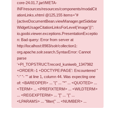
core-24.01.7.jar!/META-
INF/resources/resources/components/modalCit
ationLinks.xhtml @125,155 items="#
{activeDocumentBean.viewManager.getSidebar
WidgetUsageCitationLinksForLevel('image')}":
io.goobi.viewer.exceptions.PresentationExceptio
n: Bad query: Error from server at
http://localhost:8983/solr/collection1:
org.apache.solr.search.SyntaxError: Cannot
parse
'+PI_TOPSTRUCT:record_kuniweb_1347982
+ORDER:-1 +DOCTYPE:PAGE': Encountered "
"-" "- "" at line 1, column 44. Was expecting one
of: <BAREOPER> ... "(" ... "*" ... <QUOTED> ...
<TERM> ... <PREFIXTERM> ... <WILDTERM>
... <REGEXPTERM> ... "[" ... "{" ...
<LPARAMS> ... "filter(" ... <NUMBER> ...