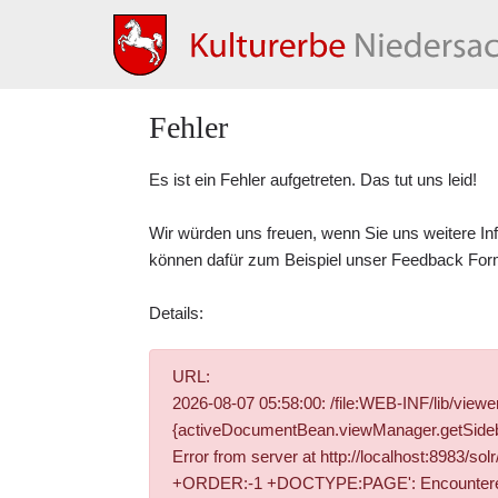
Fehler
Es ist ein Fehler aufgetreten. Das tut uns leid!
Wir würden uns freuen, wenn Sie uns weitere In
können dafür zum Beispiel unser
Feedback For
Details:
URL:
2026-08-07 05:58:00: /file:WEB-INF/lib/vie
{activeDocumentBean.viewManager.getSidebar
Error from server at http://localhost:8983/
+ORDER:-1 +DOCTYPE:PAGE': Encountered " "-