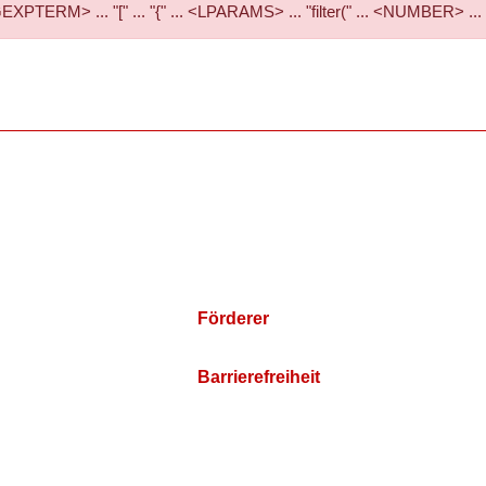
RM> ... "[" ... "{" ... <LPARAMS> ... "filter(" ... <NUMBER> ...
Förderer
Barrierefreiheit