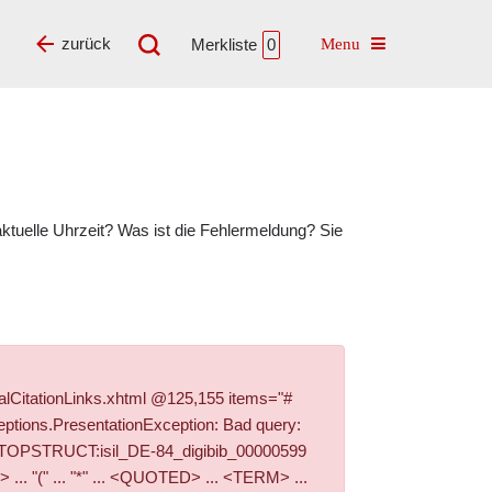
Toggle navigatio
zurück
Merkliste
0
tuelle Uhrzeit? Was ist die Fehlermeldung? Sie
alCitationLinks.xhtml @125,155 items="#
ptions.PresentationException: Bad query:
'+PI_TOPSTRUCT:isil_DE-84_digibib_00000599
. "(" ... "*" ... <QUOTED> ... <TERM> ...