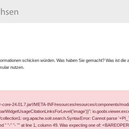
formationen schicken würden. Was haben Sie gemacht? Was ist die ak
mular
nutzen.
wer-core-24.01.7.jar!/META-INF/resources/resources/components/mod
WidgetUsageCitationLinksForLevel('image')}": io.goobi.viewer.exce
solr/collection1: org.apache.solr.search.SyntaxError: Cannot parse 
" "- "" at line 1, column 49. Was expecting one of: <BAREOPER> ..