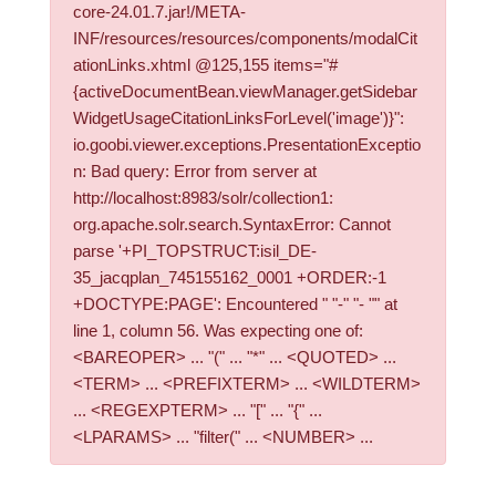
core-24.01.7.jar!/META-
INF/resources/resources/components/modalCit
ationLinks.xhtml @125,155 items="#
{activeDocumentBean.viewManager.getSidebar
WidgetUsageCitationLinksForLevel('image')}":
io.goobi.viewer.exceptions.PresentationExceptio
n: Bad query: Error from server at
http://localhost:8983/solr/collection1:
org.apache.solr.search.SyntaxError: Cannot
parse '+PI_TOPSTRUCT:isil_DE-
35_jacqplan_745155162_0001 +ORDER:-1
+DOCTYPE:PAGE': Encountered " "-" "- "" at
line 1, column 56. Was expecting one of:
<BAREOPER> ... "(" ... "*" ... <QUOTED> ...
<TERM> ... <PREFIXTERM> ... <WILDTERM>
... <REGEXPTERM> ... "[" ... "{" ...
<LPARAMS> ... "filter(" ... <NUMBER> ...