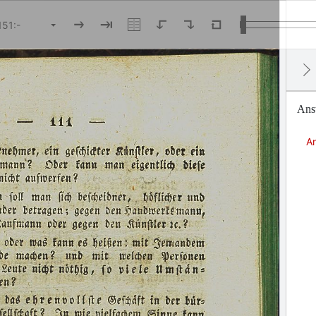
Anst
An