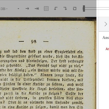
Anst
An