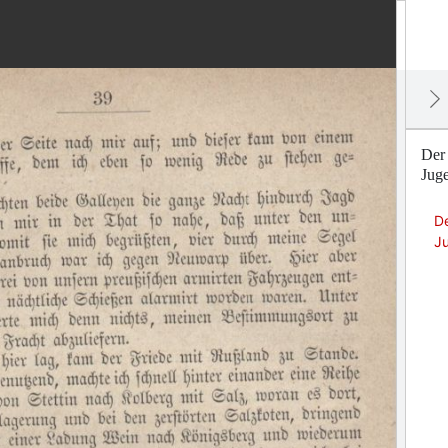
Der 
Juge
De
J