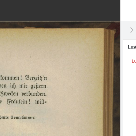
Lus
L