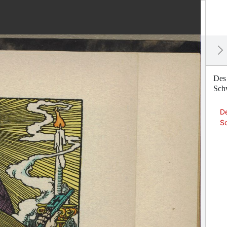
Des
Sch
D
S