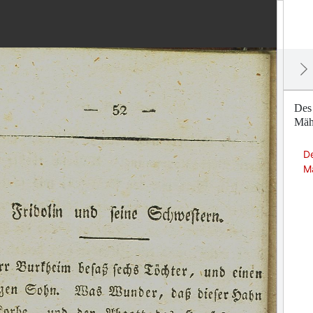
Des
Mäh
De
M