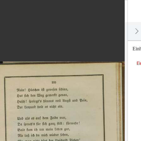
Einh
Ei