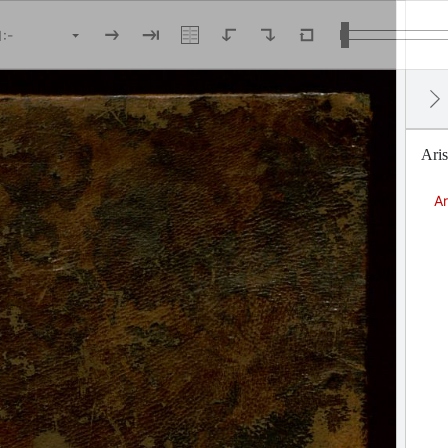
Aris
Ar