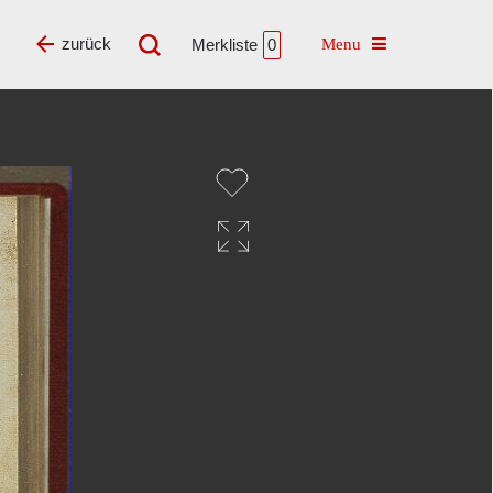
Toggle navigatio
zurück
Merkliste
0