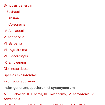
Synopsis generum
I. Euchaetis
II. Diosma
III. Coleonema
IV. Acmadenia
V. Adenandra
VI. Barosma
VII. Agathosma
VIII. Macrostylis
IX. Empleurum
Diosmeae dubiae
Species excludendae
Explicatio tabularum
Index generum, specierum et synonymorum
A. I. Euchaetis, II. Diosma, III. Coleonema, IV. Acmadenia, V.
Adenandia