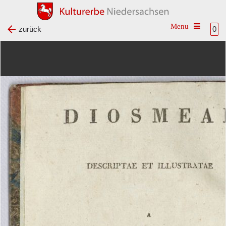
Toggle na
zurück
0