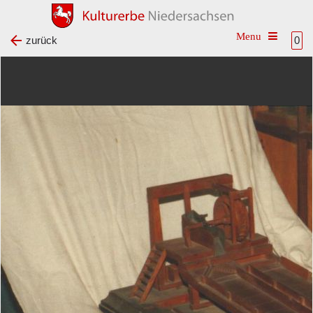
Toggle na
zurück
0