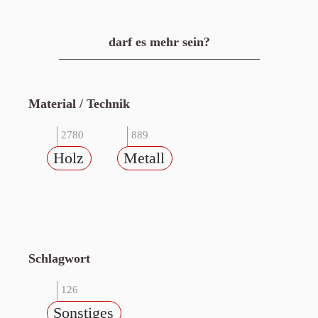
darf es mehr sein?
Material / Technik
2780
889
Holz
Metall
Schlagwort
126
Sonstiges