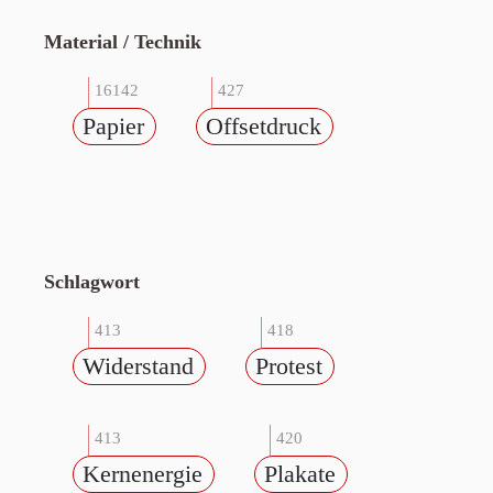
Material / Technik
16142
427
Papier
Offsetdruck
Schlagwort
413
418
Widerstand
Protest
413
420
Kernenergie
Plakate