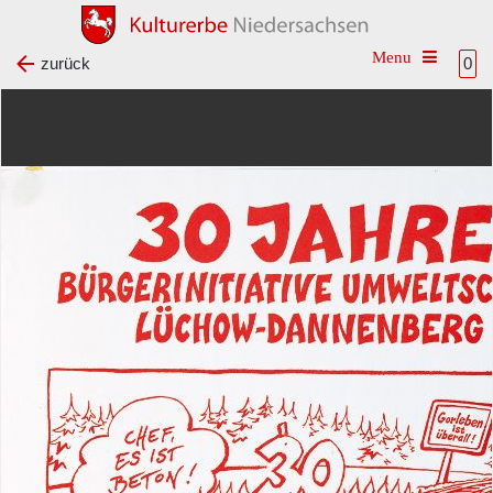
Toggle na
zurück
0