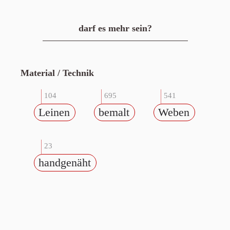
darf es mehr sein?
Material / Technik
104
695
541
Leinen
bemalt
Weben
23
handgenäht