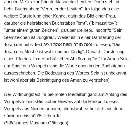
Jungen Me´irs zur Priesterklasse der Leviten. Darin steht in
hebr. Buchstaben: "Vertreter der Leviten". Im folgenden eine
weitere Darstellung einer Kanne, darin das Bild einer Frau,
darüber die hebräischen Buchstaben "bmt", ("b'mazal tov")
"unter einem guten Zeichen", darüber die hebr. Inschrift: "Sein
Sternzeichen ist Jungfrau". Weiter ist in einer Darstellung der
Torah der hebr. Text וזאת תורה משה אמת ויציב zu lesen, "Die
Torah des Moshe ist wahr und beständig". Danach Darstellung
eines Pferdes. In der hebräischen Abkürzung "as" für Amen Sela
am Ende des Wimpels sind die Worte oben in den Buchstaben
ausgeschrieben. Die Bedeutung des Wortes Sela ist unbekannt,
ist wohl aber als Bekräftigung des Amen zu verstehen).
Der Widmungstext im bekrönten Medaillon ganz am Anfang des
Wimpels ist ein stilistischer Hinweis auf die Herkunft dieses
Wimpels aus Niedersachsen, höchstwahrscheinlich aus dem
südlichen bis südöstlichen Teil.
(Städtisches Museum Göttingen)