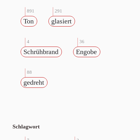
891
291
Ton
glasiert
4
36
Schrühbrand
Engobe
88
gedreht
Schlagwort