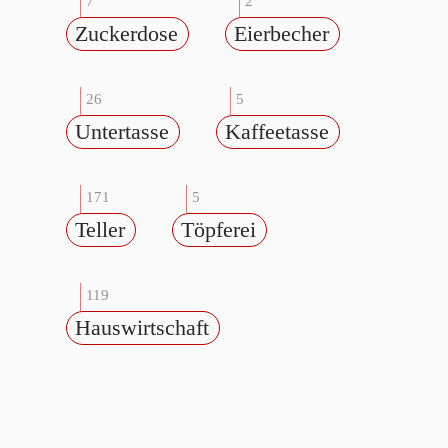
7
2
Zuckerdose
Eierbecher
26
5
Untertasse
Kaffeetasse
171
5
Teller
Töpferei
119
Hauswirtschaft