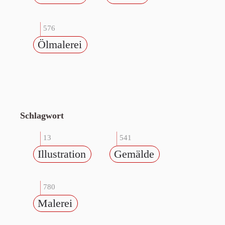
576
Ölmalerei
Schlagwort
13
541
Illustration
Gemälde
780
Malerei