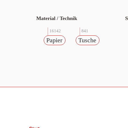
Material / Technik
S
16142
841
Papier
Tusche