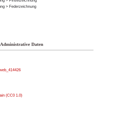
nung > Pinselzeichnung
nung > Federzeichnung
Administrative Daten
niweb_414426
ain (CC0 1.0)