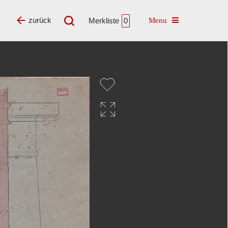
Toggle navigatio
zurück
Merkliste
0