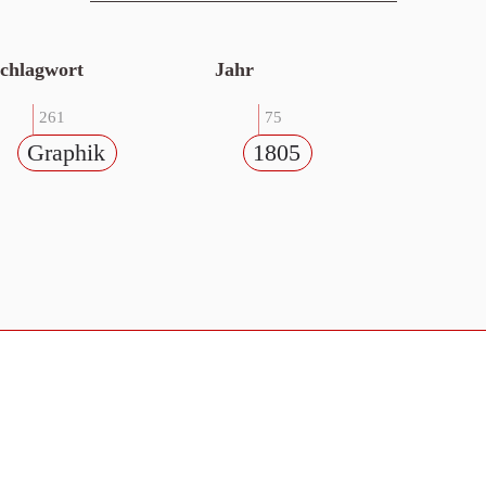
chlagwort
Jahr
261
75
Graphik
1805