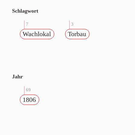
Schlagwort
7
3
Wachlokal
Torbau
Jahr
69
1806