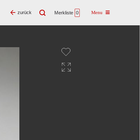
Toggle navigatio
zurück
Merkliste
0