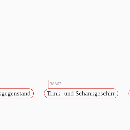
38867
sgegenstand
Trink- und Schankgeschirr