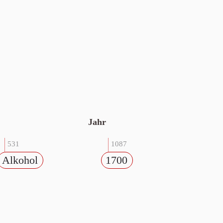
Jahr
531
1087
Alkohol
1700