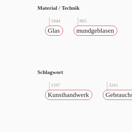
Material / Technik
1944
865
Glas
mundgeblasen
Schlagwort
1597
3241
Kunsthandwerk
Gebrauch