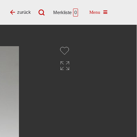
Toggle navigatio
zurück
Merkliste
0