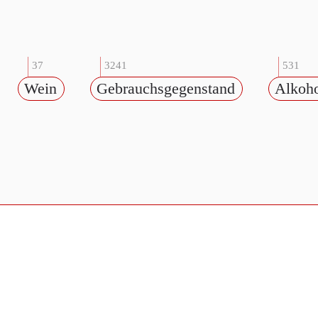
37
3241
531
Wein
Gebrauchsgegenstand
Alkoh