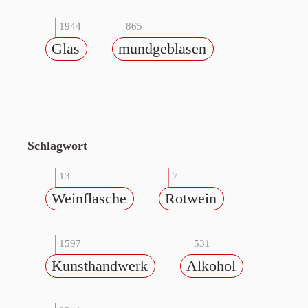
1944
865
Glas
mundgeblasen
Schlagwort
13
7
Weinflasche
Rotwein
1597
531
Kunsthandwerk
Alkohol