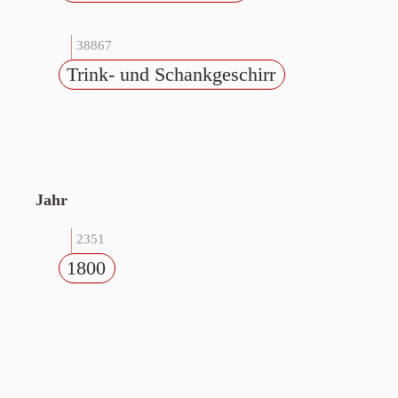
38867
Trink- und Schankgeschirr
Jahr
2351
1800