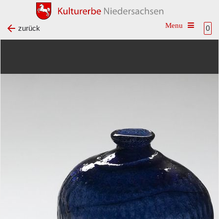
Toggle na
zurück
0