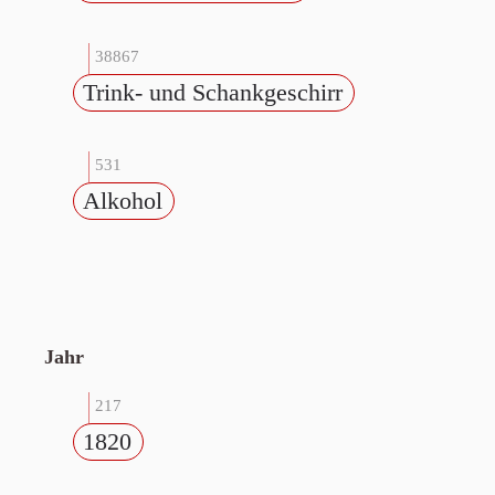
38867
Trink- und Schankgeschirr
531
Alkohol
Jahr
217
1820