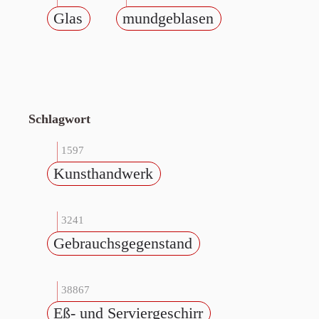
Glas
mundgeblasen
Schlagwort
1597
Kunsthandwerk
3241
Gebrauchsgegenstand
38867
Eß- und Serviergeschirr