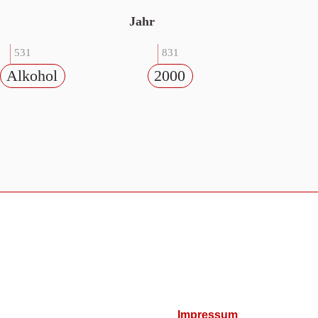
Jahr
531
831
Alkohol
2000
Impressum