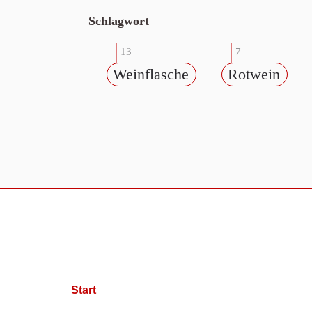
Schlagwort
13
7
Weinflasche
Rotwein
Start