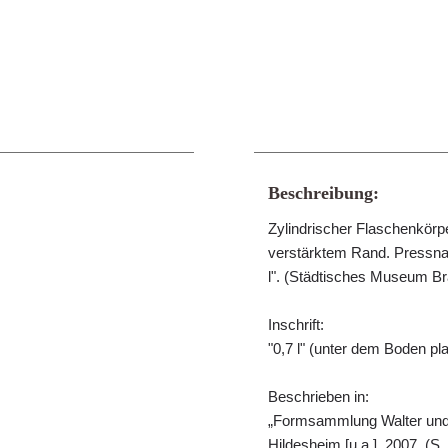
Beschreibung:
Zylindrischer Flaschenkörper
verstärktem Rand. Pressna
l". (Städtisches Museum B
Inschrift:
"0,7 l" (unter dem Boden p
Beschrieben in:
„Formsammlung Walter und
Hildesheim [u.a.], 2007. (S.