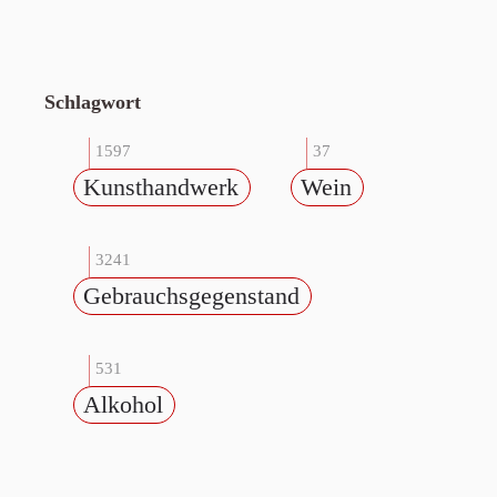
Schlagwort
1597
37
Kunsthandwerk
Wein
3241
Gebrauchsgegenstand
531
Alkohol