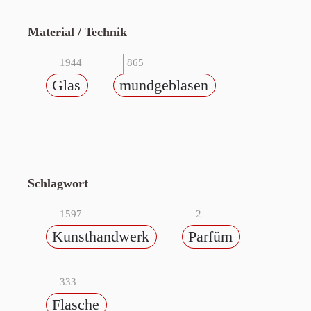
Material / Technik
1944
865
Glas
mundgeblasen
Schlagwort
1597
2
Kunsthandwerk
Parfüm
333
Flasche