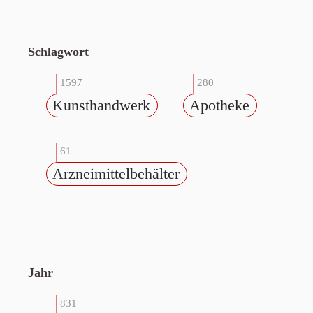
Schlagwort
1597
280
Kunsthandwerk
Apotheke
61
Arzneimittelbehälter
Jahr
831