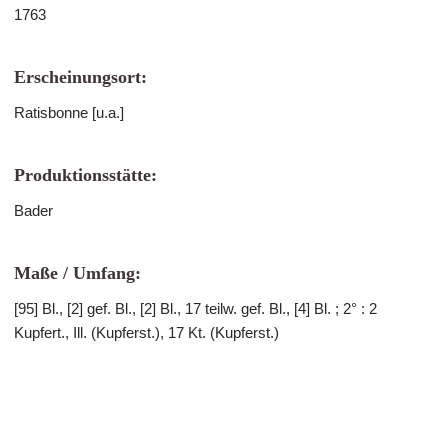
1763
Erscheinungsort:
Ratisbonne [u.a.]
Produktionsstätte:
Bader
Maße / Umfang:
[95] Bl., [2] gef. Bl., [2] Bl., 17 teilw. gef. Bl., [4] Bl. ; 2° : 2
Kupfert., Ill. (Kupferst.), 17 Kt. (Kupferst.)