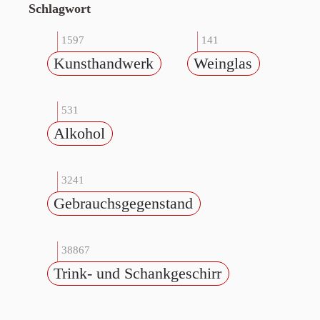
Schlagwort
1597
141
Kunsthandwerk
Weinglas
531
Alkohol
3241
Gebrauchsgegenstand
38867
Trink- und Schankgeschirr