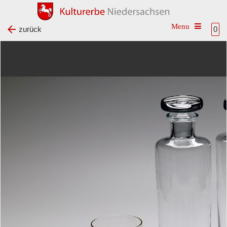
Toggle na
zurück
0