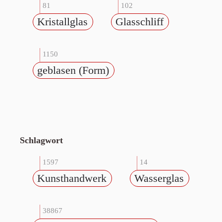
81
102
Kristallglas
Glasschliff
1150
geblasen (Form)
Schlagwort
1597
14
Kunsthandwerk
Wasserglas
38867