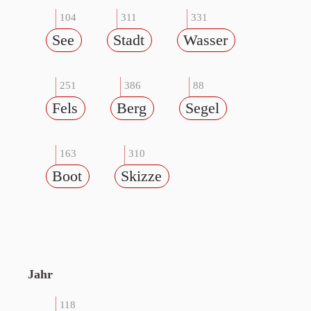
104
311
331
See
Stadt
Wasser
251
386
88
Fels
Berg
Segel
163
310
Boot
Skizze
Jahr
118