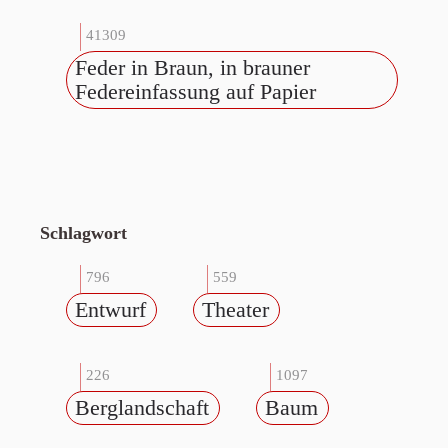
41309
Feder in Braun, in brauner
Federeinfassung auf Papier
Schlagwort
796
559
Entwurf
Theater
226
1097
Berglandschaft
Baum