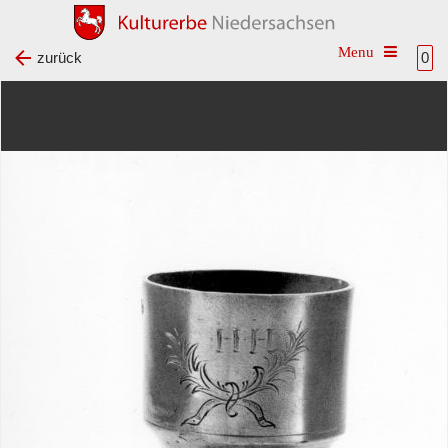
Toggle na
zurück
0