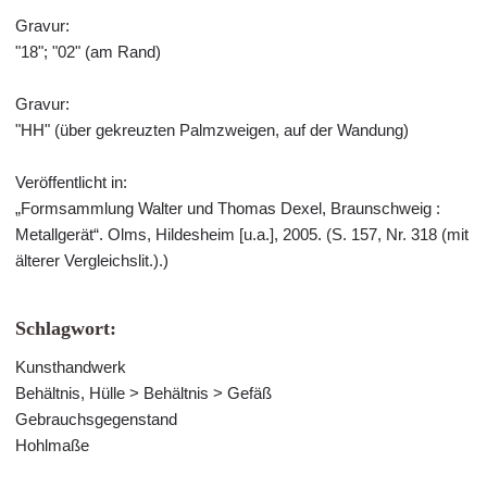
Gravur:
"18"; "02" (am Rand)
Gravur:
"HH" (über gekreuzten Palmzweigen, auf der Wandung)
Veröffentlicht in:
„Formsammlung Walter und Thomas Dexel, Braunschweig :
Metallgerät“. Olms, Hildesheim [u.a.], 2005. (S. 157, Nr. 318 (mit
älterer Vergleichslit.).)
Schlagwort:
Kunsthandwerk
Behältnis, Hülle > Behältnis > Gefäß
Gebrauchsgegenstand
Hohlmaße